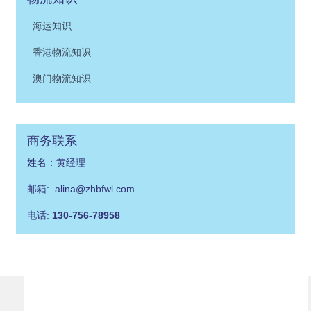
海运知识
香港物流知识
澳门物流知识
商务联系
姓名：黄经理
邮箱: alina@zhbfwl.com
电话:
130-756-78958