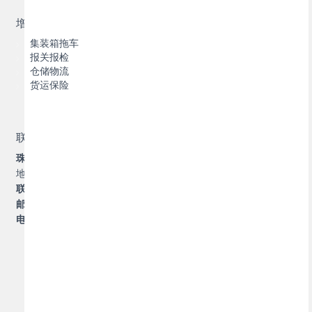
增值服务
集装箱拖车
报关报检
仓储物流
货运保险
联系我们
珠海横琴博丰物流有限公司
地址：珠海市香洲区前山翠景路
1131
号
1
栋
303
联系人：
黄经理
邮箱
: alina@zhbfwl.com
电话
: 130-7567-8958
版权所有 ©
珠海横琴博丰物流有限公司
2016至今.保留所
有版权.
粤ICP备16070511号
博丰新材料