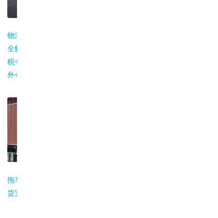
物流仓储服务类型
仓储增值服务：贴
货运保险常见问题
全解：普通仓、保
标、换标、分拣、
与避坑指南
税仓、监管仓、海
一件代发
外仓
拖车提柜到工厂装
货完整流程