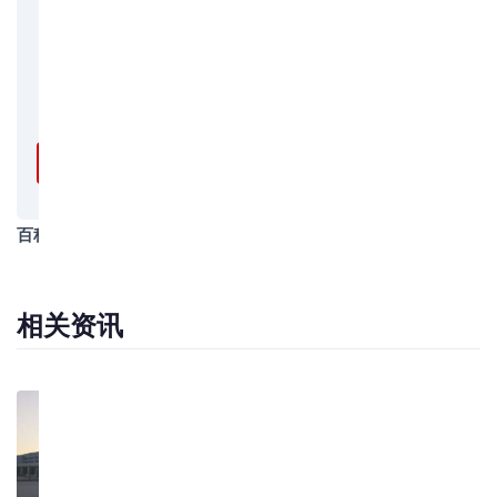
澳门物流专线
报关报检
拖车服务
保险服务
免费询价 →
百科类别
物流知识
相关资讯