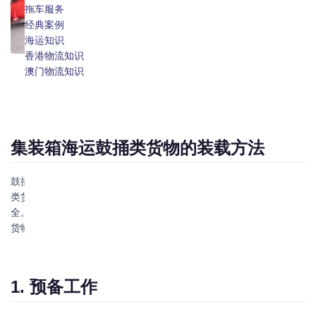
澳门物流专线
拖车服务
报关报检
经典案例
仓储服务
海运知识
保险服务
香港物流知识
澳门物流知识
集装箱海运鼓捅类货物的装载方法
鼓捅类货物，通常指桶装液体、粉末或固体颗粒等形态的货物，这
类货物在海运过程中需要特别注意以防止泄漏、破损及确保运输安
全。以下是介绍针对鼓捅类货物在集装箱海运中的装载方法，确保
货物安全、高效地到达目的地。
1. 预备工作