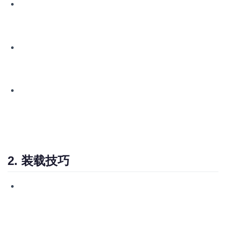
货物检查
：装载前，应对每个鼓桶进行彻底检查，确保密封
完好无损，无泄漏迹象。对于液体货物，还需确认其化学稳
定性，避免不同化学性质的货物混装导致反应。
分类标记
：根据国际海事组织(IMO)的规定，对危险品进行
正确分类、标记和标贴，非危险品也需明确标识货物性质和
搬运要求。
选择合适的集装箱
：根据货物特性选择专用或普通干货集装
箱。对于危险液体货物，可能需要使用罐式集装箱或配备专
用的防漏托盘。
2. 装载技巧
均匀分布重量
：将鼓桶按照重量均匀分布在集装箱内，避免
集中堆放造成局部超载，这可能导致集装箱结构受损或在运
输过程中倾斜。