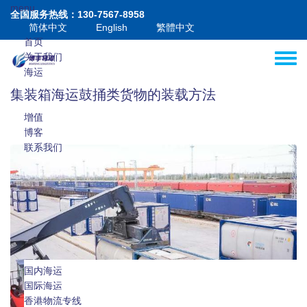
跳转到主要内容
menu
全国服务热线：130-7567-8958
简体中文
English
繁體中文
首页
关于我们
Toggle
海运
空运
集装箱海运鼓捅类货物的装载方法
港澳
增值
博客
联系我们
国内海运
国际海运
国际海运拼箱
香港物流专线