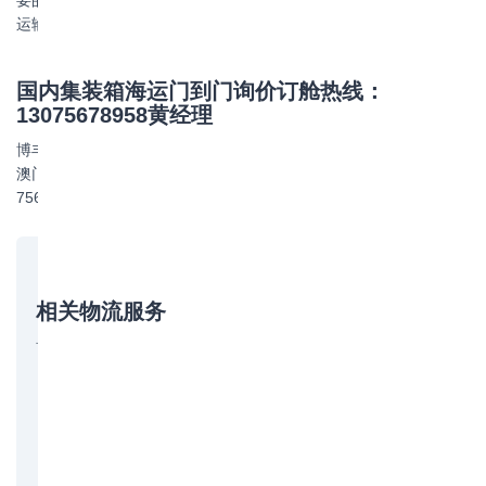
要的防护措施，可以实现鼓捅类货物在集装箱海运中的高效、安全
运输。
国内集装箱海运门到门询价订舱热线：
13075678958黄经理
博丰物流专业提供国内集装箱海运、国际海运（FCL/LCL）、香港
澳门物流专线及拖车报关仓储等一站式物流服务。联系电话：130-
7567-8958（黄经理），立即致电获取专属报价！
相关物流服务
博丰物流提供以下相关服务，欢迎咨询：
国际海运
国际海运拼箱
香港物流专线