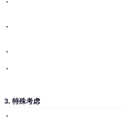
稳固堆码
：采用交错堆码或金字塔式堆码方式，增加稳定
性。确保每层鼓桶紧密排列，减少移动空间，可使用绑带或
木楔固定。
使用隔板与衬垫
：在鼓桶之间及与集装箱壁之间放置防滑
垫、木板或专业隔板，减少货物间的摩擦和碰撞，保护鼓桶
免受挤压损伤。
顶部加固
：在堆码顶层覆盖防滑网或绑扎带，以防运输过程
中的颠簸导致货物移位。
留出通风空间
：对于可能释放气体的鼓桶（如某些化学
品），需留有适当通风间隙，避免气体积聚引发安全问题。
3. 特殊考虑
温度控制
：对于温度敏感的鼓桶货物，考虑使用冷藏或保温
集装箱，并监控运输全程的温度。