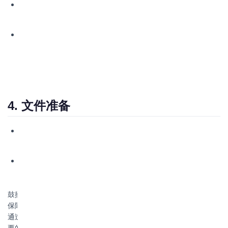
防泄漏措施
：在易泄漏货物下方铺设塑料膜或吸油毡，设置
集液盘或使用防泄漏托盘，以防万一泄漏迅速隔离并处理。
危险品特殊要求
：遵守IMDG Code（国际海运危险货物规
则），确保危险品鼓桶的装载符合所有安全标准，包括隔离
要求和应急响应措施。
4. 文件准备
装载清单
：详细记录鼓桶的种类、数量、位置、重量及危险
品信息。
安全声明书
：如涉及危险品，需准备危险品申报单和安全数
据表(MSDS)。
鼓捅类货物的装载要求细致且严格，遵循正确的装载方法不仅能够
保障货物安全，还能有效预防运输过程中的事故，降低物流成本。
通过综合考虑货物特性、选用合适容器、采取科学的堆码策略和必