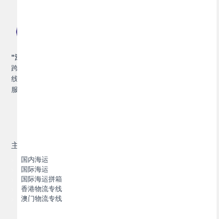
"深耕湾区，联通世界",
珠海博丰物流，专业提供集装箱运输及
跨境物流解决方案，包括集装箱国内海运、国际海运，香港专
线、澳门专线，并提供拖车，报关报检，仓储，保险等增值物流
服务。
主营业务
国内海运
国际海运
国际海运拼箱
香港物流专线
澳门物流专线