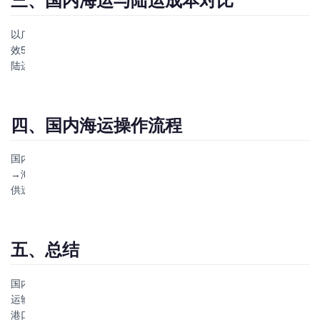
三、国内海运与陆运成本对比
以广州到天津为例（约2000公里）：海运40HQ约3000-5000元，时
效5-7天；公路运输约12000-15000元，时效2-3天。海运成本仅为
陆运的约1/3，特别适合对时效要求不高的批量货物。
四、国内海运操作流程
国内海运操作相对简单：订舱→拖车到工厂装货→码头交柜→装船
→海上运输→目的港卸船→拖车送货上门。全程无需报关，仅需提
供送货单和装箱单即可。
五、总结
国内海运是中国沿海物流体系的重要组成部分，在大批量、长距离
运输中具有不可替代的成本优势。博丰物流提供覆盖全国沿海主要
港口的国内海运服务，欢迎咨询。