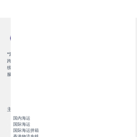
"深耕湾区，联通世界",
珠海博丰物流，专业提供集装箱运输及
跨境物流解决方案，包括集装箱国内海运、国际海运，香港专
线、澳门专线，并提供拖车，报关报检，仓储，保险等增值物流
服务。
主营业务
国内海运
国际海运
国际海运拼箱
香港物流专线