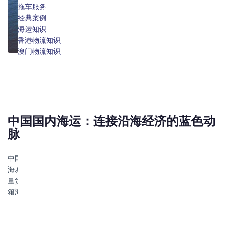
澳门物流专线
拖车服务
报关报检
经典案例
仓储服务
海运知识
保险服务
香港物流知识
澳门物流知识
中国国内海运：连接沿海经济的蓝色动
脉
中国拥有长达1.8万公里的海岸线，国内海运（内贸海运）是连接沿
海城市的重要运输方式。相比陆运（公路/铁路），国内海运在大批
量货物运输中具有显著的成本优势。本文将全面解析中国国内集装
箱海运的方方面面。