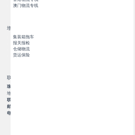
澳门物流专线
增值服务
集装箱拖车
报关报检
仓储物流
货运保险
联系我们
珠海横琴博丰物流有限公司
地址：珠海市香洲区前山翠景路
1131
号
1
栋
303
联系人：
黄经理
邮箱
: alina@zhbfwl.com
电话
: 130-7567-8958