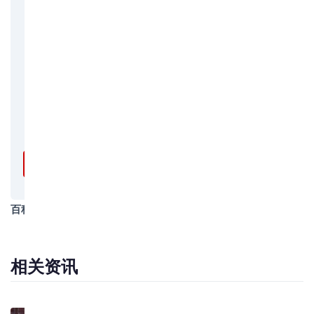
国际海运拼箱
香港物流专线
澳门物流专线
报关报检
拖车服务
保险服务
免费询价 →
百科类别
物流知识
相关资讯