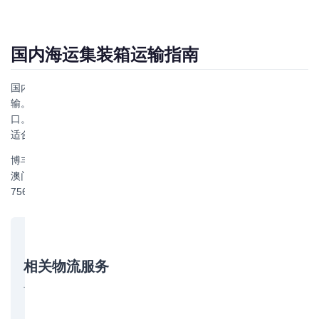
国内海运集装箱运输指南
国内海运集装箱运输利用标准集装箱通过国内沿海港口进行货物运
输。常用箱型包括20GP和40GP。国内海运航线覆盖南北主要港
口。运输时效约3-10天。国内集装箱海运具有成本低运量大等优势
适合大宗货物运输。
博丰物流专业提供国内集装箱海运、国际海运（FCL/LCL）、香港
澳门物流专线及拖车报关仓储等一站式物流服务。联系电话：130-
7567-8958（黄经理），立即致电获取专属报价！
相关物流服务
博丰物流提供以下相关服务，欢迎咨询：
国际海运