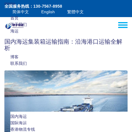
跳转到主要内容
menu
全国服务热线：130-7567-8958
简体中文
English
繁體中文
首页
关于我们
Toggle
海运
空运
国内海运集装箱运输指南：沿海港口运输全解
港澳
析
增值
博客
联系我们
国内海运
国际海运
国际海运拼箱
香港物流专线