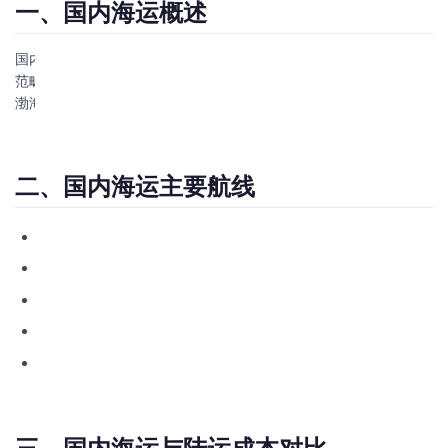
一、国内海运概述
国内海运是指在中国沿海港口之间进行的货物运输，属于内贸运输
范畴。国内海运不需要报关手续，操作流程相对简单。主要连接环
渤海、长三角、珠三角、东南沿海等经济区域。
二、国内海运主要航线
华南→华东
：广州/深圳→上海/宁波，约3-4天
华南→华北
：广州/深圳→天津/青岛/大连，约5-7天
华东→华北
：上海/宁波→天津/青岛/营口，约3-5天
沿海→长江沿线
：沿海港口经长江口至南京/武汉等内河港口
华南→福建
：广州/深圳→厦门/福州，约2-3天