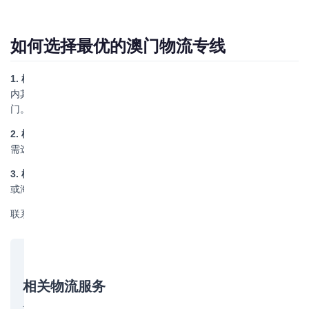
如何选择最优的澳门物流专线
1. 根据发货地选择
：广东省内货物可选择直达专线，时效最快。国
内其他省份货物建议通过珠海中转，或选择海运到珠海再过车到澳
门。
2. 根据货物类型选择
：普通货物可选择拼车或整柜海运，冷链货物
需选择冷藏车服务，超大件货物需确认车型是否适合。
3. 根据时效需求选择
：紧急货物选择陆运专车，一般货物选择拼车
或海运以节约成本。
联系我们获取澳门物流专线方案，电话：130-7567-8958
相关物流服务
博丰物流提供以下相关服务，欢迎咨询：