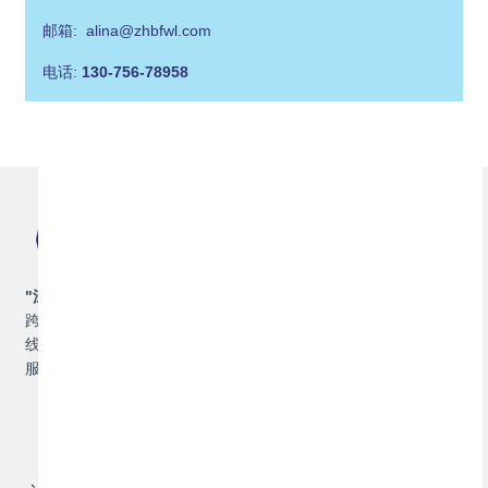
邮箱: alina@zhbfwl.com
电话:
130-756-78958
"深耕湾区，联通世界",
珠海博丰物流，专业提供集装箱运输及
跨境物流解决方案，包括集装箱国内海运、国际海运，香港专
线、澳门专线，并提供拖车，报关报检，仓储，保险等增值物流
服务。