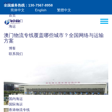
跳转到主要内容
menu
全国服务热线：130-7567-8958
简体中文
English
繁體中文
首页
关于我们
Toggle
海运
空运
澳门物流专线覆盖哪些城市？全国网络与运输
港澳
方案
增值
博客
联系我们
国内海运
国际海运
国际海运拼箱
香港物流专线