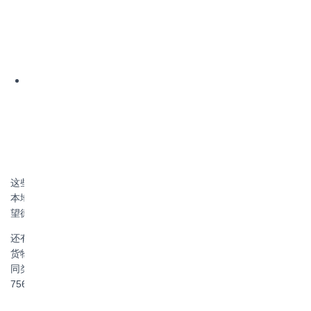
蒙古、辽宁、吉林、黑龙江、上海、江苏、浙江、安徽、福
建、江西、山东、河南、湖北、湖南、海南、广西、重庆、
四川、贵州、云南、甘肃、陕西、青海等地经珠海中转往返
澳门的物流专线，
国内沿海地区往返澳门水陆中转专线：海南、广西、宁波、
上海、南通、江阴、太仓、温州、杭州、苏州、常州、连云
港、青岛、日照、烟台、潍坊、天津、秦皇岛、大连、营
口、锦州、吉林等沿海城市通过集装箱海运到珠海中转，过
车到澳门货车里再运往澳门。
这些澳门物流专线服务区域不仅连接国内各省份地区，也覆盖澳门
本地包括澳门半岛（大堂区、风顺堂区、花地玛堂区、花王堂区、
望德堂区）、离岛区（嘉模堂区、路凼镇海区、圣方济各堂区）。
还有更多详细的物流专线可以咨询我司，我司可以根据不同类型的
货物以及不同的运输区域制定适合的物流专线运输服务，以满足不
同类型客户从内地到澳门或从澳门到内地的物流需求，电话：130-
7567-8958。