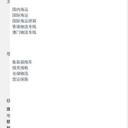
主营业务
国内海运
国际海运
国际海运拼箱
香港物流专线
澳门物流专线
增值服务
集装箱拖车
报关报检
仓储物流
货运保险
联系我们
珠海横琴博丰物流有限公司
地址：珠海市香洲区前山翠景路
1131
号
1
栋
303
联系人：
黄经理
邮箱
: alina@zhbfwl.com