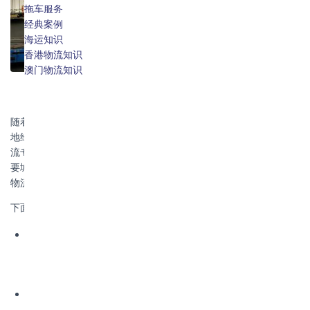
澳门物流专线
拖车服务
报关报检
经典案例
仓储服务
海运知识
保险服务
香港物流知识
澳门物流知识
随着中国经济的快速发展、粤港澳大湾区建设的推进以及澳门与内
地经贸联系的日益紧密，澳门物流业也在不断壮大和完善，澳门物
流专线的覆盖网络也越来越广泛，不仅连接了广东珠三角地区的主
要城市，而且逐渐扩展到了全国其他省份，形成了辐射全国各地的
物流网络。你知道澳门物流有哪些专线吗？
下面我们来介绍一下澳门物流有哪些专线：
广东省内往返澳门直达专线：珠海、中山、江门、广州、佛
山、广州、东莞、深圳、惠州、韶关、清远、河源、肇庆、
茂名、云浮、湛江等地往返澳门的专线。
全国各地往返澳门中转专线：北京、天津、河北、山西、内