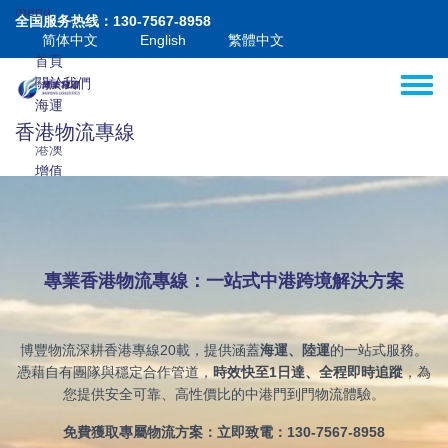
移至主內容
menu
全国服务热线：130-7567-8958
简体中文
English
繁體中文
首頁
關於我們
Toggle
海運
空運
香港物流專線
港澳
增值
博客
聯繫我們
專業香港物流專線：一站式中港跨境解決方案
博豐物流深耕香港專線20載，提供涵蓋
海運、陸運
的一站式服務。
憑藉自有團隊與穩定合作管道，
時效快至
1
日達、全程即時追蹤
，為
您提供安全可靠、高性價比的中港門到門物流體驗。
國內海運
國際海運
免費獲取專屬物流方案：立即致電：
130-7567-8958
國際海運拼箱
香港物流專線