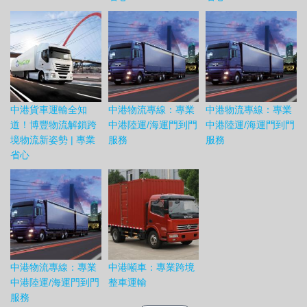
中港貨車運輸全知
中港物流專線：專業
中港物流專線：專業
道！博豐物流解鎖跨
中港陸運/海運門到門
中港陸運/海運門到門
境物流新姿勢 | 專業
服務
服務
省心
中港物流專線：專業
中港噸車：專業跨境
中港陸運/海運門到門
整車運輸
服務