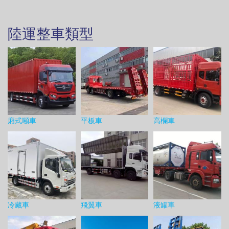
陸運整車類型
廂式噸車
平板車
高欄車
冷藏車
飛翼車
液罐車