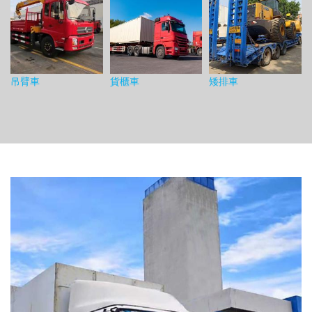
吊臂車
貨櫃車
矮排車
圖片