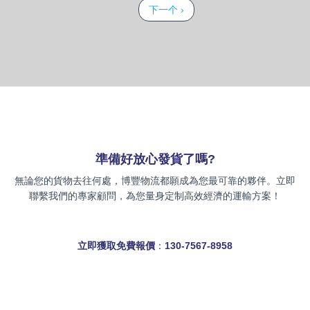
Pagination
下一頁
下一个 ›
準備好放心發貨了嗎
?
無論您的貨物去往何處，博豐物流都願成為您最可靠的夥伴。立即
聯繫我們的專家顧問，為您量身定制高效經濟的運輸方案！
立即獲取免費報價
：
130-7567-8958