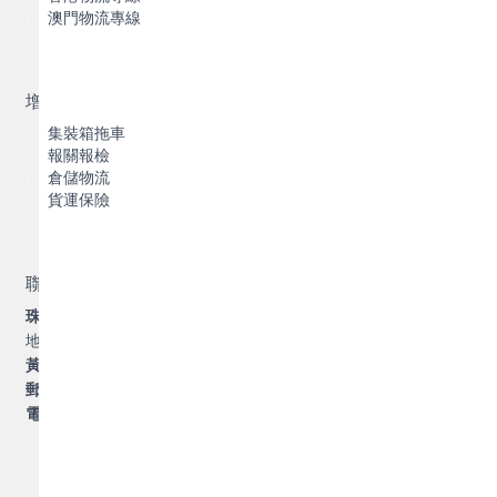
澳門物流專線
增值服務
集裝箱拖車
報關報檢
倉儲物流
貨運保險
聯繫我們
珠海橫琴博豐物流有限公司
地址：珠海市香洲區前山翠景路
1131
號
1
棟
303
黃經理
郵箱
: alina@zhbfwl.com
電話
: 130-7567-8958