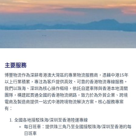
澳門物流專線
拖車服務
報關報檢
經典案例
倉儲服務
海運知識
保險服務
香港物流知識
澳門物流知識
主要服務
博豐物流作為深耕粵港澳大灣區的專業物流服務商，憑藉中港
15
年
以上行業積累，專注為客戶提供高效、可靠的香港物流專線服務。
我們以珠海、深圳為核心操作樞紐，依託自建車隊與香港本地清關
團隊，構建起貫通全國的香港物流網路，致力於為外貿企業、跨境
電商及製造商提供一站式中港跨境物流解決方案。核心服務專案
有：
全國各地接駁珠海
/
深圳至香港陸運專線
每日班車：提供珠三角乃至全國接駁珠海
/
深圳至香港的每
日班車