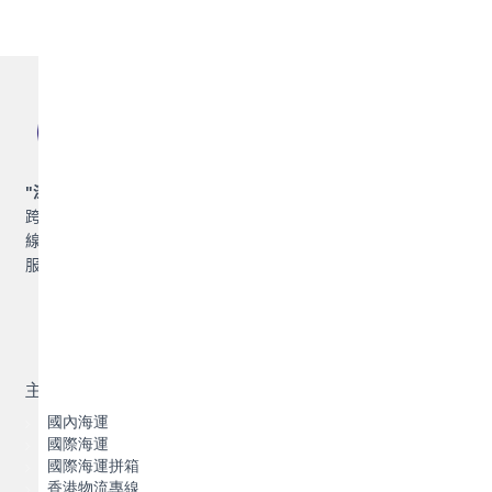
"
深耕灣區，聯通世界
",
珠海博豐物流，專業提供集裝箱運輸及
跨境物流解決方案，包括集裝箱國內海運、國際海運，香港專
線、澳門專線，並提供拖車，報關報檢，倉儲，保險等增值物流
服務。
主營業務
國內海運
國際海運
國際海運拼箱
香港物流專線