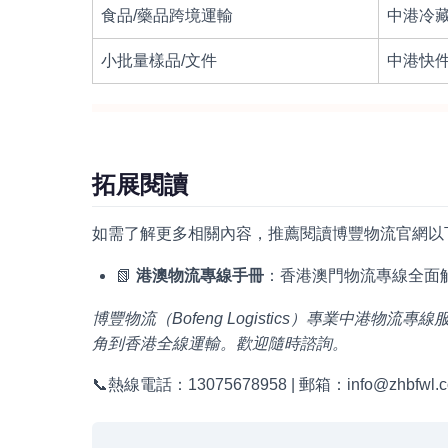
食品/藥品跨境運輸
中港冷
小批量樣品/文件
中港快
拓展閱讀
如需了解更多相關內容，推薦閱讀博豐物流官網以
📗
港澳物流專線手冊
：香港澳門物流專線全面
博豐物流（Bofeng Logistics）專業中
角到香港全線運輸。歡迎隨時諮詢。
📞熱線電話：13075678958 | 郵箱：info@zhbfwl.