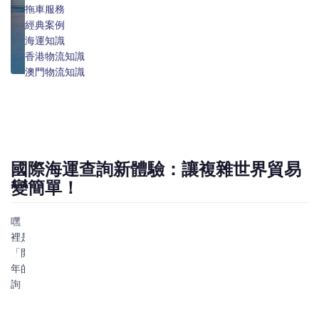
澳門物流專線
拖車服務
報關報檢
經典案例
倉儲服務
海運知識
保險服務
香港物流知識
澳門物流知識
國際海運查詢新體驗：讓複雜世界貿易
變簡單！
嘿，親愛的外貿夥伴和跨境電商朋友們！一想到國際海運，您腦海
裡是不是立刻浮現出密密麻麻的船期表、看不懂的航運術語和像
「開盲盒」一樣的運費報價？彆擔心，我們懂您！作為深耕行業多
年的專業物流夥伴，我們決心用科技和專業知識，把複雜的海運查
詢，變成像點外賣一樣簡單明瞭的事！