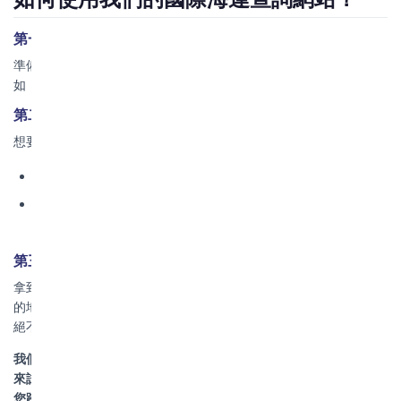
第一步：準備基本信息
準備好您的
起運港/目的港全稱
、需要運輸的
集裝箱類型和數量
（例
如：20GP， 40HQ）。信息越準確，報價越精確哦！
第二步：篩選
想要更精準的結果？我們為您篩選：
運輸時效：
優先展示「快船」或「經濟型」航線。
特殊需求：
如需要運輸危險品、超大件貨物，我們的專家團
隊會第一時間為您提供定製化方案。
第三步：看懂您的專屬報價單
拿到報價後，您會看到一個清晰的費用明細表。如果有任何不明白
的地方，隨時可以在線聯繫我們，我會為您提供專業的真人解答，
絕不用機器人糊弄您。
我們不僅提供查詢，更提供基於深厚行業經驗的貼心服務
。
現在就
來試試我們的網站查詢您需要的海運服務吧！讓專業和透明，成為
您跨境運輸的標配。博豐物流官網：
https://www.zhbfwl.com/