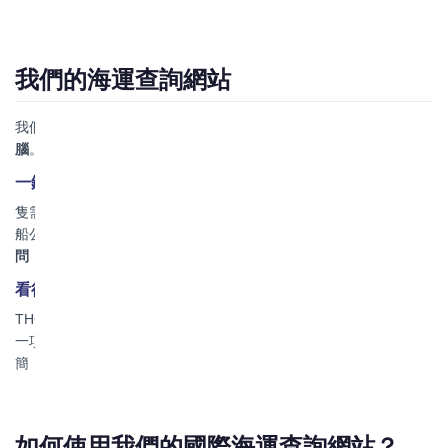
我們的海運查詢網站
我們不只是做一個「查詢網站」，我們是在打造您的
線上物流大
腦
。
一鍵獲取，全網比價（但不比「爛」）
隻需知道「起運港、目的港、箱型」，馬上就能獲得來自多家優質
船公司的實時報價。我們不做信息的搬運工，而是您
專業的采購顧
問
，幫您過濾掉不可靠的選擇，隻呈現穩定、高效的解決方案。
看得懂的「專業術語」
THC、CIC、EPS... 是不是看得一頭霧水？在我們的查詢結果裡，每
一項費用都有
通俗易懂的註釋
。我們相信，真正的專業是化繁為
簡，讓您完全掌握自己物流費用的構成。
如何使用我們的國際海運查詢網站？