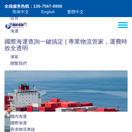
移至主內容
menu
全国服务热线：130-7567-8958
简体中文
English
繁體中文
首頁
關於我們
Toggle
海運
空運
國際海運查詢一鍵搞定 | 專業物流管家，運費時
港澳
效全透明
增值
博客
聯繫我們
國內海運
國際海運
國際海運拼箱
香港物流專線