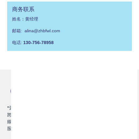
商务联系
姓名：黄经理
邮箱: alina@zhbfwl.com
电话:
130-756-78958
"
深耕灣區，聯通世界
",
珠海博豐物流，專業提供集裝箱運輸及
跨境物流解決方案，包括集裝箱國內海運、國際海運，香港專
線、澳門專線，並提供拖車，報關報檢，倉儲，保險等增值物流
服務。