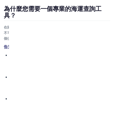
為什麼您需要一個專業的海運查詢工
具？
在國際貿易的汪洋大海裡，準確的信息就是您的羅盤和燈塔。一個
不可靠的查詢結果，可能導致您錯失船期、預算超標，甚至影響整
個供應鏈。
告別「大概也許」的困擾
價格透明化：
告別隱藏費用！我們的系統提供
ALL-IN價
格
，清清楚楚列出海運費、燃油附加費、碼頭操作費等，讓
您做預算時心裡有底。
船期精準化：
數據直接對接全球主流船公司，實時更新，為
您提供
可靠的預計離港和到港時間
，助您精準規劃生產與銷
售節奏。
路線最優化：
憑藉我們對全球港口和航線的深刻理解，我們
能為您
智能推薦性價比最高的運輸路線
，而不僅僅是價格最
低的那一條。