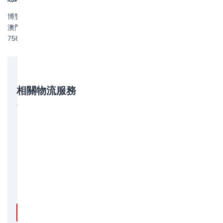
博豐物流專業提供國內集裝箱海運、國際海運（FCL/LCL）、香港
澳門物流專線及拖車報關倉儲等一站式物流服務。聯繫電話：130-
7567-8958（黃經理），立即致電獲取專屬報價！
相關物流服務
博豐物流提供以下相關服務，歡迎諮詢：
國際海運
國際海運拼箱
報關報檢
拖車服務
保險服務
免費詢價 →