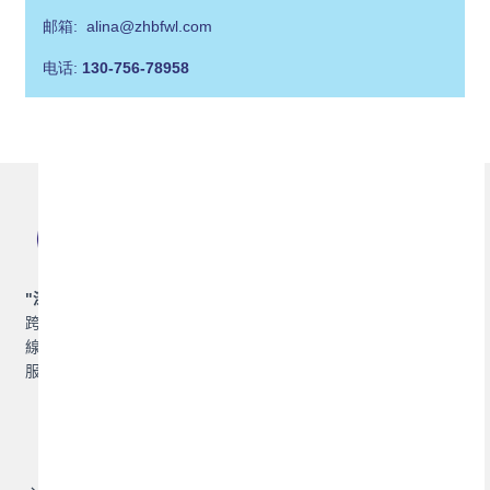
邮箱: alina@zhbfwl.com
电话:
130-756-78958
"
深耕灣區，聯通世界
",
珠海博豐物流，專業提供集裝箱運輸及
跨境物流解決方案，包括集裝箱國內海運、國際海運，香港專
線、澳門專線，並提供拖車，報關報檢，倉儲，保險等增值物流
服務。