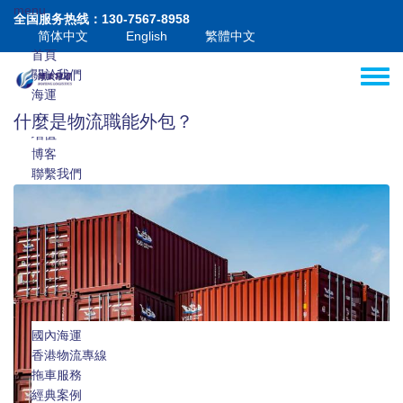
移至主內容
menu
全国服务热线：130-7567-8958
简体中文
English
繁體中文
首頁
關於我們
Toggle
海運
港澳
什麼是物流職能外包？
增值
博客
聯繫我們
國內海運
國際海運
香港物流專線
國際海運拼箱
澳門物流專線
拖車服務
報關報檢
經典案例