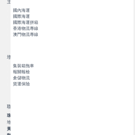
主營業務
國內海運
國際海運
國際海運拼箱
香港物流專線
澳門物流專線
增值服務
集裝箱拖車
報關報檢
倉儲物流
貨運保險
聯繫我們
珠海橫琴博豐物流有限公司
地址：珠海市香洲區前山翠景路
1131
號
1
棟
303
黃經理