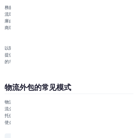
寶供在倉儲和物流基礎上，為紅牛量身定做了一套針對物流業
務的訂單管理系統，把紅牛的訂單流程整合，並負責紅牛的所有物
流環節。紅牛工廠出貨後，由寶供負責將貨送到全國20個區域，倉
庫由寶供管理，根據紅牛指令配送。目前寶供還在進一步整合供應
商環節和寶供ERP，以期進一步提高系統效能。
透過寶供定做的紅牛物流系統與寶供自身系統的對接，紅牛可
以隨時掌握各區域終端賣場對產品的反映。從而為企業的生產決策
提供提供強有力的支持，有效的降低了庫存成本，大大提升了紅牛
的市場反映速度和競爭力。
物流外包的常见模式
物流外包的主要模式包括：运输外包（将货物运输委托给第三方物
流公司）、仓储外包（使用第三方仓库）、综合物流外包（全面委
托供应链管理）。物流外包可降低企业运营成本、提高物流效率，
使企业专注于核心业务。