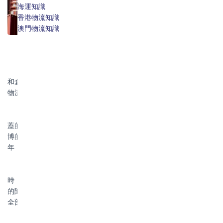
倉儲服務
海運知識
保險服務
香港物流知識
澳門物流知識
物流職能外包的內容主要包括訂單管理、逆向物流管理、運輸
和倉儲管理。這裡的物流職能外包只包含依托於IT平台為客戶提供
物流外包服務的第三方和第四方物流 。
目前在中國運輸和倉儲管理的職能外包較多，而如案例中所涵
蓋的訂單管理將使物流服務商與客戶的合作關係更為緊密。根據畢
博的估計，2006年中國物流職能外包產業規模達到4.4億，未來四
年，物流職能外包市場仍將保持較快的發展。
案例：2003年，跟寶供合作了5年的紅牛飲料遇到了新問題。當
時，紅牛飲料公司雖然了解全國的銷售情況，卻對庫存和市場終端
的隨時反應缺乏了解。於是紅牛以寶供為 第三方物流 供應，將全國
全部29個區域和倉庫的全部物流業務全部外包了寶供。