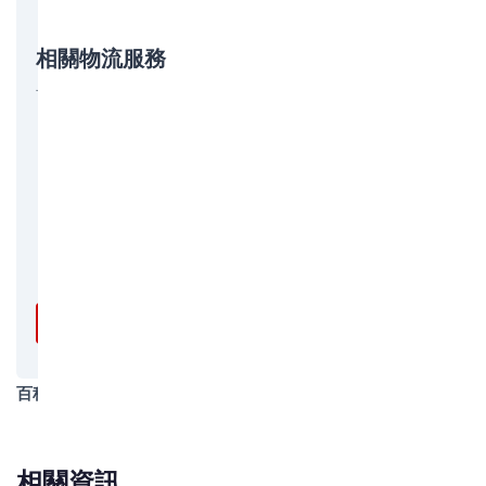
相關物流服務
博豐物流提供以下相關服務，歡迎諮詢：
國際海運
國際海運拼箱
報關報檢
拖車服務
保險服務
免費詢價 →
百科類別
物流知識
相關資訊